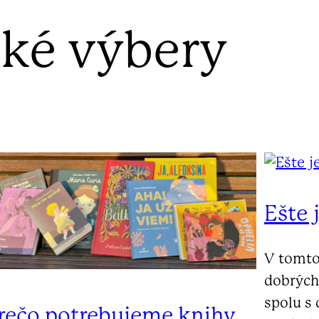
ké výbery
Ešte 
V tomto
dobrých 
spolu s 
rečo potrebujeme knihy