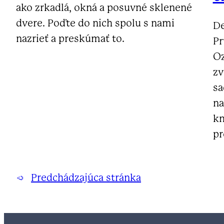
ako zrkadlá, okná a posuvné sklenené
dvere. Poďte do nich spolu s nami
De
nazrieť a preskúmať to.
Pr
Oz
zv
sa
na
kn
pr
←
Predchádzajúca stránka