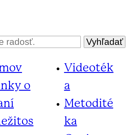
Vyhľadať
mov
Videoték
ánky o
a
aní
Metodité
ležitos
ka