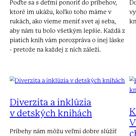
Poďte sa s deťmi ponoriť do príbehov,
Do
ktoré im ukážu, koľko toho máme v
vy
rukách, ako vieme meniť svet aj seba,
kn
aby nám tu bolo všetkým lepšie. Každá z
piatich kníh vám porozpráva o inej láske
- pretože na každej z nich záleží.
Diverzita a inklúzia
K
v detských knihách
V
Príbehy nám môžu veľmi dobre slúžiť
c