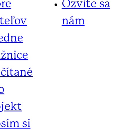
pre
Ozvite sa
iteľov
nám
iedne
ižnice
ečítané
o
ojekt
sím si