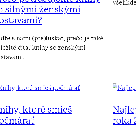
všelikde
o silnými ženskými
ostavami?
ďte s nami (pre)lúskať, prečo je také
ležité čítať knihy so ženskými
stavami.
nihy, ktoré smieš
Najle
očmárať
roka