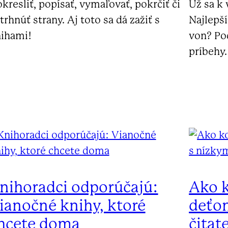
kresliť, popísať, vymaľovať, pokrčiť či
Už sa k 
trhnúť strany. Aj toto sa dá zažiť s
Najlepš
ihami!
von? Po
príbehy.
nihoradci odporúčajú:
Ako 
ianočné knihy, ktoré
deťo
hcete doma
čitat