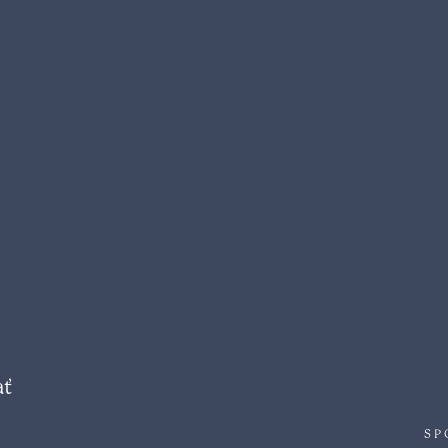
ať
SP