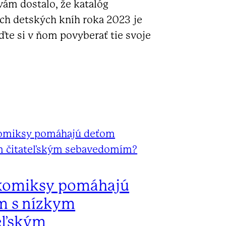
vám dostalo, že katalóg
ích detských kníh roka 2023 je
ďte si v ňom povyberať tie svoje
komiksy pomáhajú
m s nízkym
eľským