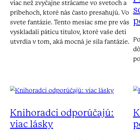
viac než zvyčajne strácame vo svetoch a
s
príbehoch, ktoré nás často presahujú. Vo
p
svete fantázie. Tento mesiac sme pre vás
vyskladali päticu titulov, ktoré vaše deti
Po
utvrdia v tom, aká mocná je sila fantázie.
dô
po
Knihoradci odporúčajú:
K
viac lásky
p