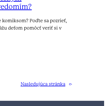
vedomím?
e komiksom? Poďte sa pozrieť,
ážu deťom pomôcť veriť si v
Nasledujúca stránka
→