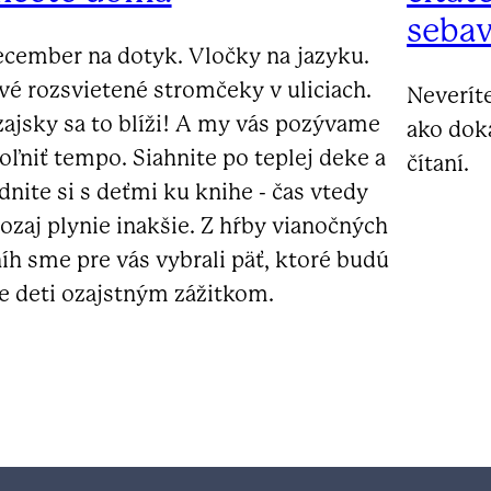
seba
cember na dotyk. Vločky na jazyku.
vé rozsvietené stromčeky v uliciach.
Neverít
ajsky sa to blíži! A my vás pozývame
ako dok
oľniť tempo. Siahnite po teplej deke a
čítaní.
dnite si s deťmi ku knihe - čas vtedy
ozaj plynie inakšie. Z hŕby vianočných
íh sme pre vás vybrali päť, ktoré budú
e deti ozajstným zážitkom.