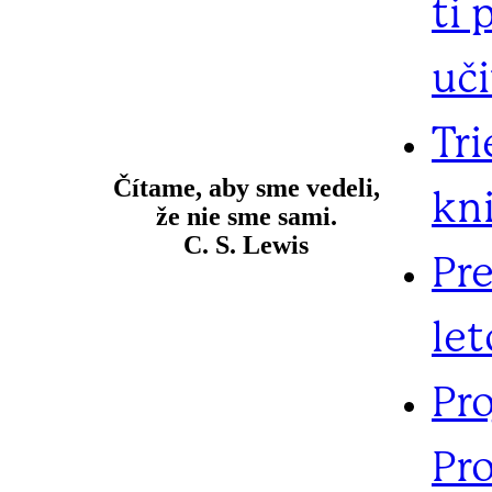
ti 
uč
Tr
Čítame, aby sme vedeli,
kn
že nie sme sami.
C. S. Lewis
Pr
let
Pr
Pro