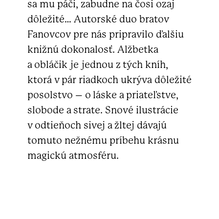
sa mu páči, zabudne na čosi ozaj
dôležité… Autorské duo bratov
Fanovcov pre nás pripravilo ďalšiu
knižnú dokonalosť. Alžbetka
a obláčik je jednou z tých kníh,
ktorá v pár riadkoch ukrýva dôležité
posolstvo – o láske a priateľstve,
slobode a strate. Snové ilustrácie
v odtieňoch sivej a žltej dávajú
tomuto nežnému príbehu krásnu
magickú atmosféru.