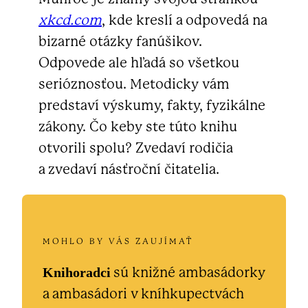
xkcd.com
, kde kreslí a odpovedá na
bizarné otázky fanúšikov.
Odpovede ale hľadá so všetkou
serióznosťou. Metodicky vám
predstaví výskumy, fakty, fyzikálne
zákony. Čo keby ste túto knihu
otvorili spolu? Zvedaví rodičia
a zvedaví násťroční čitatelia.
MOHLO BY VÁS ZAUJÍMAŤ
Knihoradci
sú knižné ambasádorky
a ambasádori v kníhkupectvách