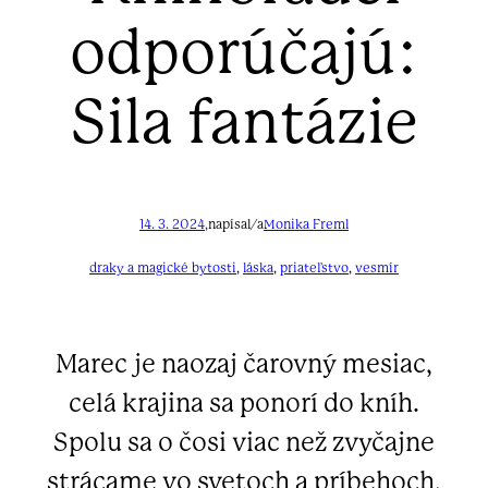
odporúčajú:
Sila fantázie
14. 3. 2024,
napísal/a
Monika Freml
draky a magické bytosti
, 
láska
, 
priateľstvo
, 
vesmír
Marec je naozaj čarovný mesiac,
celá krajina sa ponorí do kníh.
Spolu sa o čosi viac než zvyčajne
strácame vo svetoch a príbehoch,