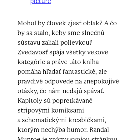
Mohol by človek zjesť oblak? A čo
by sa stalo, keby sme slnečnú
sústavu zaliali polievkou?
Zvedavosť spája všetky vekové
kategórie a práve táto kniha
pomáha hľadať fantastické, ale
pravdivé odpovede na znepokojivé
otázky, čo nám nedajú spávať.
Kapitoly sú popretkávané
stripovými komiksami
a schematickými kresbičkami,
ktorým nechýba humor. Randal
Munroe je známy svojou stránkou