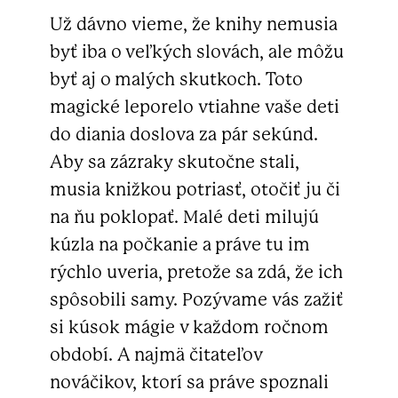
Už dávno vieme, že knihy nemusia
byť iba o veľkých slovách, ale môžu
byť aj o malých skutkoch. Toto
magické leporelo vtiahne vaše deti
do diania doslova za pár sekúnd.
Aby sa zázraky skutočne stali,
musia knižkou potriasť, otočiť ju či
na ňu poklopať. Malé deti milujú
kúzla na počkanie a práve tu im
rýchlo uveria, pretože sa zdá, že ich
spôsobili samy. Pozývame vás zažiť
si kúsok mágie v každom ročnom
období. A najmä čitateľov
nováčikov, ktorí sa práve spoznali