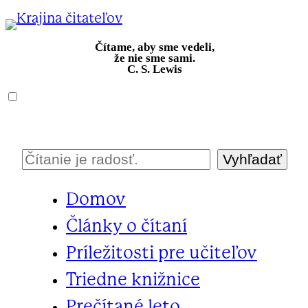
Prejsť
na
Čítame, aby sme vedeli,
že nie sme sami.
obsah
C. S. Lewis
Vyhľadať
H
ľ
Domov
a
d
Články o čítaní
a
Príležitosti pre učiteľov
ť
Triedne knižnice
Prečítané leto