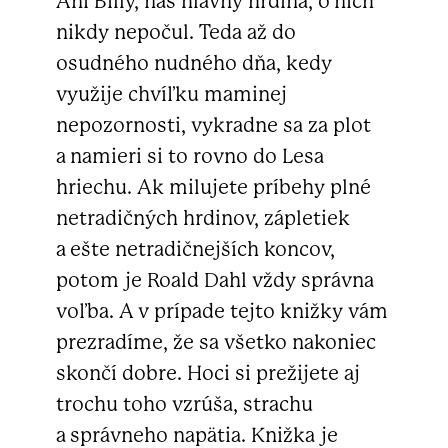
Ani Billy, náš hlavný hrdina, o nich
nikdy nepočul. Teda až do
osudného nudného dňa, kedy
využije chvíľku maminej
nepozornosti, vykradne sa za plot
a namieri si to rovno do Lesa
hriechu. Ak milujete príbehy plné
netradičných hrdinov, zápletiek
a ešte netradičnejších koncov,
potom je Roald Dahl vždy správna
voľba. A v prípade tejto knižky vám
prezradíme, že sa všetko nakoniec
skončí dobre. Hoci si prežijete aj
trochu toho vzrúša, strachu
a správneho napätia. Knižka je