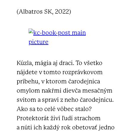
(Albatros SK, 2022)
Kúzla, mágia aj draci. To všetko
nájdete v tomto rozprávkovom
príbehu, v ktorom čarodejnica
omylom nakŕmi dievča mesačným
svitom a spraví z neho čarodejnicu.
Ako sa to celé vôbec stalo?
Protektorát živí ľudí strachom
a núti ich každý rok obetovať jedno