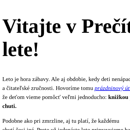
Vitajte v
Preč
lete!
Leto je hora zábavy. Ale aj obdobie, kedy deti nenápa
a čitateľské zručnosti. Hovoríme tomu
prázdninový ú
že deťom vieme pomôcť veľmi jednoducho:
knižkou 
chuti.
Podobne ako pri zmrzline, aj tu platí, že každému
chutí čosi iné. Preto už jedenáste leto pripravujeme b