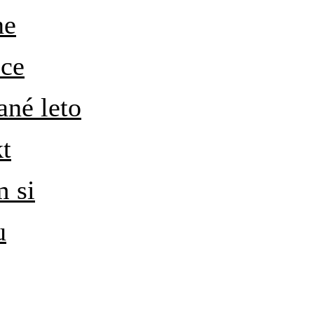
ne
ice
ané leto
kt
m si
u