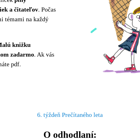
iek a čitateľov
. Počas
mi témami na každý
alú knižku
kom zadarmo
. Ak vás
máte pdf.
6. týždeň Prečítaného leta
O odhodlaní: