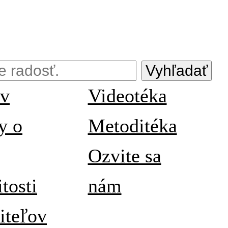
Vyhľadať
v
Videotéka
y o
Metoditéka
Ozvite sa
itosti
nám
iteľov