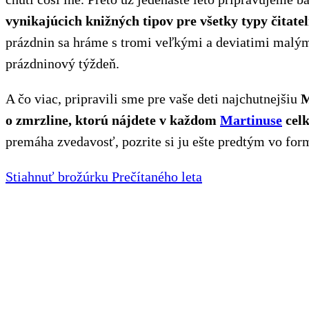
vynikajúcich knižných tipov pre všetky typy čitatel
prázdnin sa hráme s tromi veľkými a deviatimi malý
prázdninový týždeň.
A čo viac, pripravili sme pre vaše deti najchutnejšiu
M
o zmrzline, ktorú nájdete v každom
Martinuse
cel
premáha zvedavosť, pozrite si ju ešte predtým vo for
Stiahnuť brožúrku Prečítaného leta