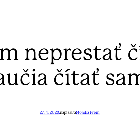
m neprestať čí
aučia čítať sa
27. 4. 2023,
napísal/a
Monika Freml