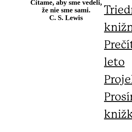
Čítame, aby sme vedeli,
Trie
že nie sme sami.
C. S. Lewis
kniž
Prečí
leto
Proje
Prosí
kniž