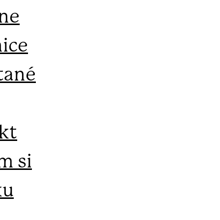
dne
nice
tané
kt
m si
ku