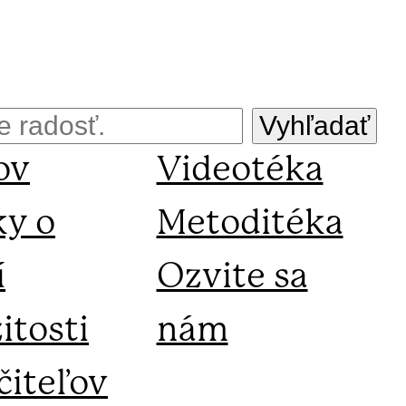
Vyhľadať
ov
Videotéka
ky o
Metoditéka
í
Ozvite sa
žitosti
nám
čiteľov