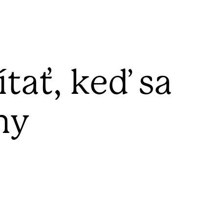
tať, keď sa
my