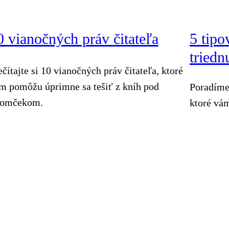
0 vianočných práv čitateľa
5 tipo
triedn
ečítajte si 10 vianočných práv čitateľa, ktoré
m pomôžu úprimne sa tešiť z kníh pod
Poradíme
romčekom.
ktoré vám