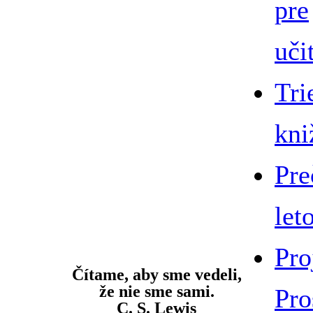
pre
uči
Tri
kni
Pre
let
Pro
Čítame, aby sme vedeli,
že nie sme sami.
Pro
C. S. Lewis