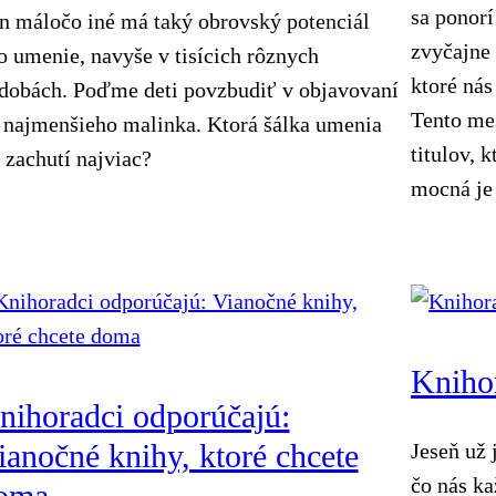
sa ponorí
n máločo iné má taký obrovský potenciál
zvyčajne 
o umenie, navyše v tisícich rôznych
ktoré nás
dobách. Poďme deti povzbudiť v objavovaní
Tento mes
 najmenšieho malinka. Ktorá šálka umenia
titulov, 
 zachutí najviac?
mocná je 
Kniho
nihoradci odporúčajú:
ianočné knihy, ktoré chcete
Jeseň už 
čo nás ka
oma