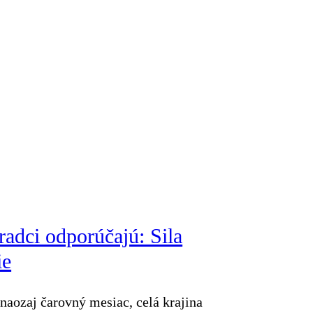
adci odporúčajú: Sila
ie
naozaj čarovný mesiac, celá krajina