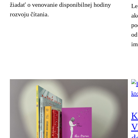
žiadať o venovanie disponibilnej hodiny
Le
rozvoju čítania.
ak
po
od
im
K
V
d