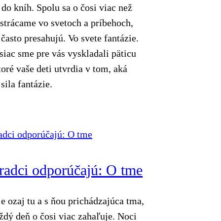
 do kníh. Spolu sa o čosi viac než
strácame vo svetoch a príbehoch,
 často presahujú. Vo svete fantázie.
iac sme pre vás vyskladali päticu
ktoré vaše deti utvrdia v tom, aká
sila fantázie.
radci odporúčajú: O tme
je ozaj tu a s ňou prichádzajúca tma,
ždý deň o čosi viac zahaľuje. Noci