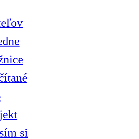
teľov
edne
žnice
čítané
o
jekt
sím si