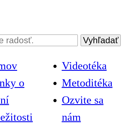
Vyhľadať
mov
Videotéka
nky o
Metoditéka
aní
Ozvite sa
ležitosti
nám