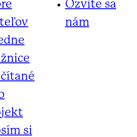
pre
Ozvite sa
iteľov
nám
iedne
ižnice
ečítané
o
ojekt
sím si