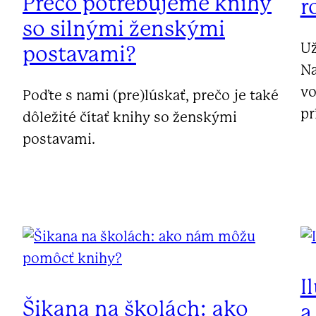
Prečo potrebujeme knihy
r
so silnými ženskými
Už
postavami?
Na
vo
Poďte s nami (pre)lúskať, prečo je také
pr
dôležité čítať knihy so ženskými
postavami.
I
Šikana na školách: ako
a