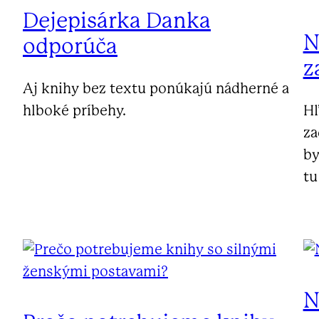
Dejepisárka Danka
N
odporúča
z
Aj knihy bez textu ponúkajú nádherné a
hlboké príbehy.
Hľ
za
by
tu
N