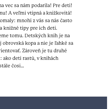
a vec sa nám podarila! Pre deti!
nu! A veľmi vtipná a knižkovitá!
omaly: mnohí z vás sa nás často
a knižné tipy pre ich deti.
me tomu. Detských kníh je na
j obrovská kopa a nie je ľahké sa
rientovať. Zároveň je tu druhé
: ako deti rastú, v knihách
stále čosi…