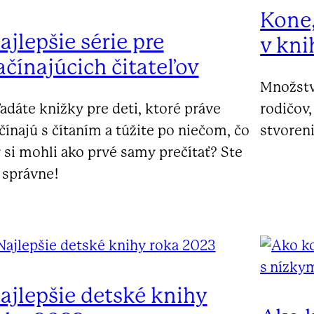
Kone,
ajlepšie série pre
v kni
ačínajúcich čitateľov
Množstvo
adáte knižky pre deti, ktoré práve
rodičov
čínajú s čítaním a túžite po niečom, čo
stvoreni
 si mohli ako prvé samy prečítať? Ste
 správne!
ajlepšie detské knihy