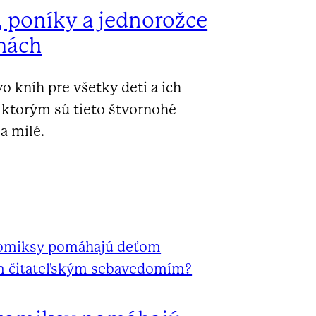
 poníky a jednorožce
hách
 kníh pre všetky deti a ich
, ktorým sú tieto štvornohé
a milé.