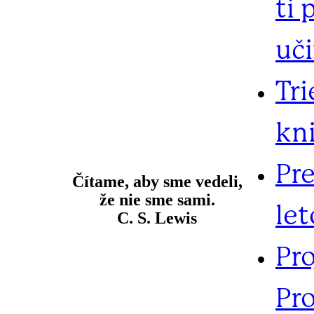
ti 
uč
Tr
kn
Pr
Čítame, aby sme vedeli,
že nie sme sami.
let
C. S. Lewis
Pr
Pro