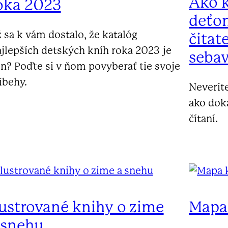
Ako 
oka 2023
deťo
 sa k vám dostalo, že katalóg
čitat
jlepších detských kníh roka 2023 je
seba
n? Poďte si v ňom povyberať tie svoje
íbehy.
Neverít
ako dok
čítaní.
lustrované knihy o zime
Mapa
 snehu