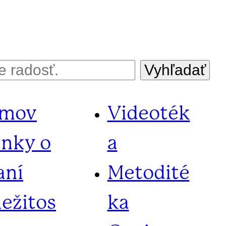
Vyhľadať
mov
Videoték
ánky o
a
aní
Metodité
ležitos
ka