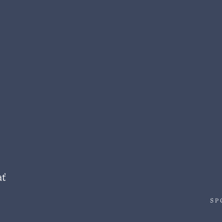
ať
SP