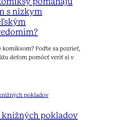
komiksy pomáhajú
m s nízkym
eľským
vedomím?
e komiksom? Poďte sa pozrieť,
ážu deťom pomôcť veriť si v
 knižných pokladov