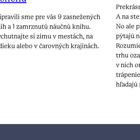
Prekrásn
A na ste
ipravili sme pre vás 9 zasnežených
No ale p
íh a 1 zamrznutú náučnú knihu.
pýtajú n
chutnajte si zimu v mestách, na
Rozumie
dieku alebo v čarovných krajinách.
trhu oza
v nich o
trápenie
hľadajú 