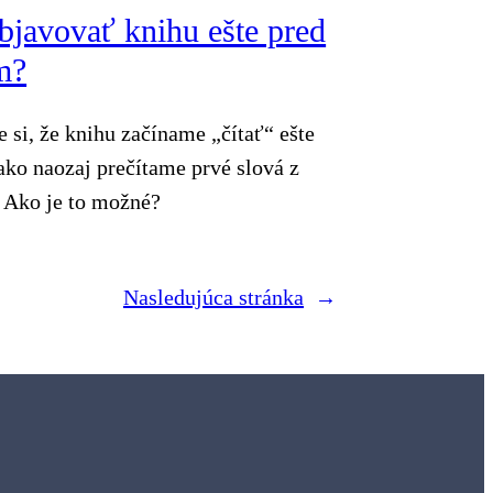
bjavovať knihu ešte pred
m?
e si, že knihu začíname „čítať“ ešte
ko naozaj prečítame prvé slová z
? Ako je to možné?
Nasledujúca stránka
→