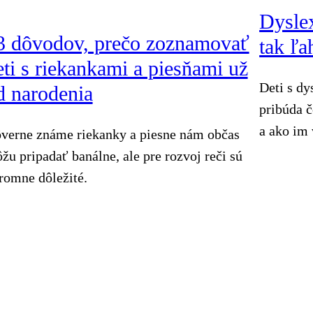
Dyslex
3 dôvodov, prečo zoznamovať
tak ľa
eti s riekankami a piesňami už
Deti s dy
d narodenia
pribúda č
a ako im
verne známe riekanky a piesne nám občas
žu pripadať banálne, ale pre rozvoj reči sú
romne dôležité.