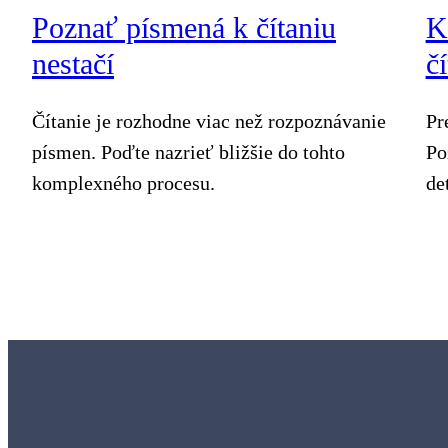
Poznať písmená k čítaniu
K
nestačí
čí
Čítanie je rozhodne viac než rozpoznávanie
Pr
písmen. Poďte nazrieť bližšie do tohto
Po
komplexného procesu.
de