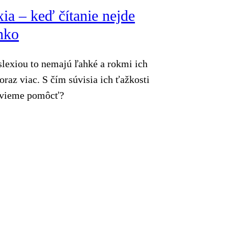
ia – keď čítanie nejde
hko
slexiou to nemajú ľahké a rokmi ich
oraz viac. S čím súvisia ich ťažkosti
 vieme pomôcť?