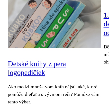
1
d
o
Dô
mô
oh
Detské knihy z pera
logopedičiek
Ako medzi množstvom kníh nájsť také, ktoré
pomôžu dieťaťu s vývinom reči? Pomôže vám
tento výber.