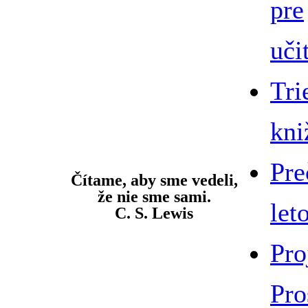
pre
uči
Tri
kni
Pre
Čítame, aby sme vedeli,
že nie sme sami.
let
C. S. Lewis
Pro
Pro