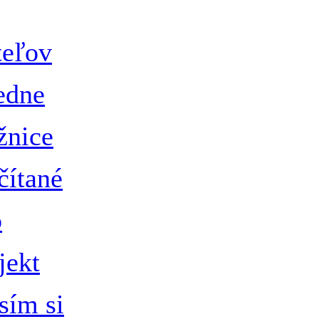
teľov
edne
žnice
čítané
o
jekt
sím si