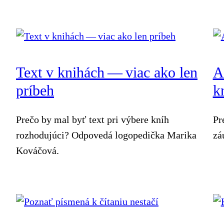
Text v knihách — viac ako len
A
príbeh
k
Prečo by mal byť text pri výbere kníh
Pr
rozhodujúci? Odpovedá logopedička Marika
zá
Kováčová.