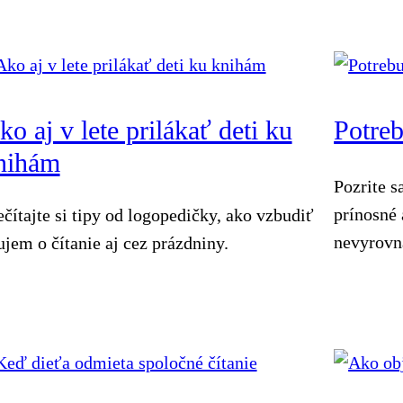
ko aj v lete prilákať deti ku
Potreb
nihám
Pozrite s
prínosné 
ečítajte si tipy od logopedičky, ako vzbudiť
nevyrovn
ujem o čítanie aj cez prázdniny.