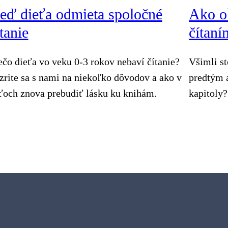
eď dieťa odmieta spoločné
Ako o
tanie
čítaní
ečo dieťa vo veku 0-3 rokov nebaví čítanie?
Všimli st
zrite sa s nami na niekoľko dôvodov a ako v
predtým a
ťoch znova prebudiť lásku ku knihám.
kapitoly