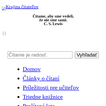
Prejsť
na
Čítame, aby sme vedeli,
obsah
že nie sme sami.
C. S. Lewis
Vyhľadať
H
ľ
Domov
a
Články o čítaní
d
a
Príležitosti pre učiteľov
ť
Triedne knižnice
Prečítané leto