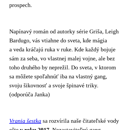
prospech.
Napínavý román od autorky série Griša, Leigh
Bardugo, vás vtiahne do sveta, kde mágia
a veda kráčajú ruka v ruke. Kde každý bojuje
sám za seba, vo vlastnej malej vojne, ale bez
toho druhého by neprežil. Do sveta, v ktorom
sa môžete spoľahnúť iba na vlastný gang,
svoju šikovnosť a svoje špinavé triky.
(odporúča Janka)
Vrania šestka
sa rozvírila naše čitateľské vody
ešte
v roku 2017
. Nezastaviteľný gang