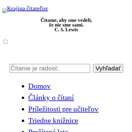
Prejsť
na
Čítame, aby sme vedeli,
obsah
že nie sme sami.
C. S. Lewis
Vyhľadať
H
ľ
Domov
a
Články o čítaní
d
a
Príležitosti pre učiteľov
ť
Triedne knižnice
Prečítané leto