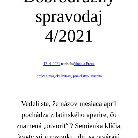
spravodaj
4/2021
12. 4. 2021,
napísal/a
Monika Freml
draky a magické bytosti
, 
priateľstvo
, 
zvieratá
Vedeli ste, že názov mesiaca apríl
pochádza z latinského aperire, čo
znamená „otvoriť“? Semienka klíčia,
kvety sú v rozpuku, dni sa otvárajú