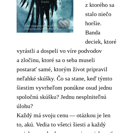
z ktorého sa
stalo niečo
horšie.
Banda
deciek, ktoré
vyrástli a dospeli vo víre podvodov
a zločinu, ktoré sa o seba museli
postarať samé, ktorým život pripravil
neľahké skúšky. Čo sa stane, keď týmto
šiestim vyvrheľom ponúkne osud jednu
spoločnú skúšku? Jednu nesplniteľnú
úlohu?
Každý má svoju cenu — otázkou je len
to, akú. Vedia to všetci šiesti a každý