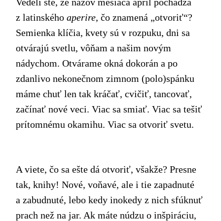
Vedeli ste, že názov mesiaca apríl pochádza
z latinského
aperire
, čo znamená „otvoriť“?
Semienka klíčia, kvety sú v rozpuku, dni sa
otvárajú svetlu, vôňam a našim novým
nádychom. Otvárame okná dokorán a po
zdanlivo nekonečnom zimnom (polo)spánku
máme chuť len tak kráčať, cvičiť, tancovať,
začínať nové veci. Viac sa smiať. Viac sa tešiť
prítomnému okamihu. Viac sa otvoriť svetu.
A viete, čo sa ešte dá otvoriť, všakže? Presne
tak, knihy! Nové, voňavé, ale i tie zapadnuté
a zabudnuté, lebo kedy inokedy z nich sfúknuť
prach než na jar. Ak máte núdzu o inšpiráciu,