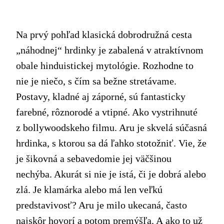
Na prvý pohľad klasická dobrodružná cesta
„náhodnej“ hrdinky je zabalená v atraktívnom
obale hinduistickej mytológie. Rozhodne to
nie je niečo, s čím sa bežne stretávame.
Postavy, kladné aj záporné, sú fantasticky
farebné, rôznorodé a vtipné. Ako vystrihnuté
z bollywoodskeho filmu. Aru je skvelá súčasná
hrdinka, s ktorou sa dá ľahko stotožniť. Vie, že
je šikovná a sebavedomie jej väčšinou
nechýba. Akurát si nie je istá, či je dobrá alebo
zlá. Je klamárka alebo má len veľkú
predstavivosť? Aru je milo ukecaná, často
najskôr hovorí a potom premýšľa. A ako to už