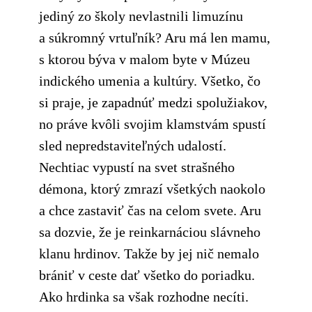
jediný zo školy nevlastnili limuzínu
a súkromný vrtuľník? Aru má len mamu,
s ktorou býva v malom byte v Múzeu
indického umenia a kultúry. Všetko, čo
si praje, je zapadnúť medzi spolužiakov,
no práve kvôli svojim klamstvám spustí
sled nepredstaviteľných udalostí.
Nechtiac vypustí na svet strašného
démona, ktorý zmrazí všetkých naokolo
a chce zastaviť čas na celom svete. Aru
sa dozvie, že je reinkarnáciou slávneho
klanu hrdinov. Takže by jej nič nemalo
brániť v ceste dať všetko do poriadku.
Ako hrdinka sa však rozhodne necíti.