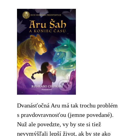
Dvanásťočná Aru má tak trochu problém
s pravdovravnosťou (jemne povedané).
Nuž ale povedzte, vy by ste si tiež
nevymýšľali lepší život, ak by ste ako