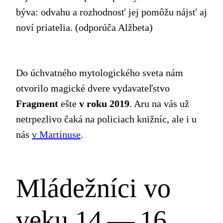
býva: odvahu a rozhodnosť jej pomôžu nájsť aj
noví priatelia. (odporúča Alžbeta)
Do úchvatného mytologického sveta nám
otvorilo magické dvere vydavateľstvo
Fragment
ešte
v roku 2019
. Aru na vás už
netrpezlivo čaká na policiach knižníc, ale i u
nás
v Martinuse
.
Mládežníci vo
veku 14 — 16