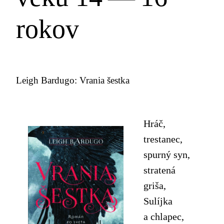
rokov
Leigh Bardugo: Vrania šestka
Hráč,
trestanec,
spurný syn,
stratená
griša,
Sulíjka
a chlapec,