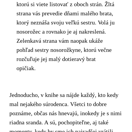
ktorú si viete listovať z oboch strán. Žltá
strana vás prevedie dňami malého brata,
ktorý neznáša svoju veľkú sestru. Volá ju
nosorožec a rovnako je aj nakreslená.
Zelenkavá strana vám naopak ukáže
pohľad sestry nosorožkyne, ktorú večne
rozčuľuje jej malý dotieravý brat
opičiak.
Jednoducho, v knihe sa nájde každý, kto kedy
mal nejakého súrodenca. Všetci to dobre
poznáme, občas nás hnevajú, inokedy je s nimi
riadna sranda. A sú, pochopiteľne, aj také
momenty, kedy by sme ich najradšej vrátili