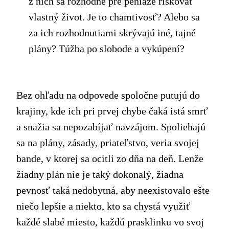
z nich sa rozhodne pre peniaze riskovať
vlastný život. Je to chamtivosť? Alebo sa
za ich rozhodnutiami skrývajú iné, tajné
plány? Túžba po slobode a vykúpení?
Bez ohľadu na odpovede spoločne putujú do
krajiny, kde ich pri prvej chybe čaká istá smrť
a snažia sa nepozabíjať navzájom. Spoliehajú
sa na plány, zásady, priateľstvo, veria svojej
bande, v ktorej sa ocitli zo dňa na deň. Lenže
žiadny plán nie je taký dokonalý, žiadna
pevnosť taká nedobytná, aby neexistovalo ešte
niečo lepšie a niekto, kto sa chystá využiť
každé slabé miesto, každú prasklinku vo svoj