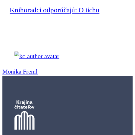
Knihoradci odporúčajú: O tichu
Monika Freml