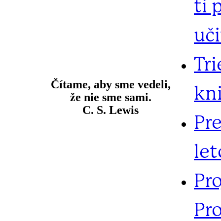
ti 
uč
Tr
Čítame, aby sme vedeli,
kn
že nie sme sami.
C. S. Lewis
Pr
let
Pr
Pro