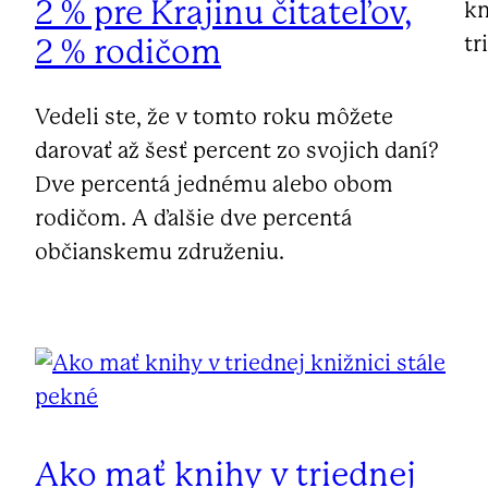
2 % pre Krajinu čitateľov,
kn
tr
2 % rodičom
Vedeli ste, že v tomto roku môžete
darovať až šesť percent zo svojich daní?
Dve percentá jednému alebo obom
rodičom. A ďalšie dve percentá
občianskemu združeniu.
Ako mať knihy v triednej