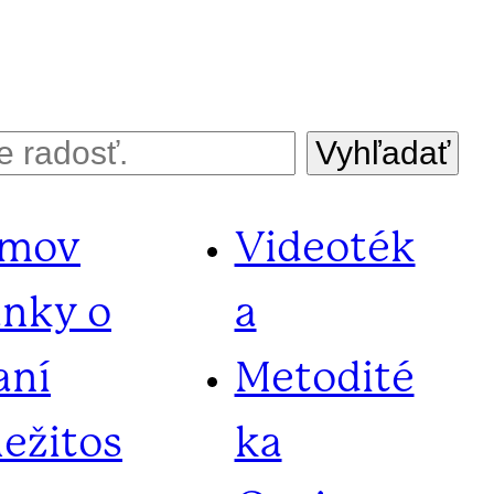
Vyhľadať
mov
Videoték
ánky o
a
aní
Metodité
ležitos
ka