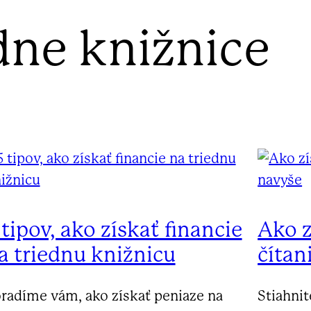
dne knižnice
 tipov, ako získať financie
Ako z
a triednu knižnicu
čítan
radíme vám, ako získať peniaze na
Stiahni