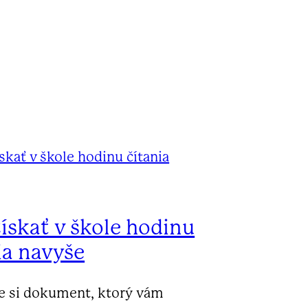
ískať v škole hodinu
ia navyše
te si dokument, ktorý vám