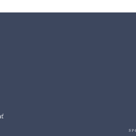
ať
SP