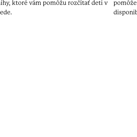
ihy, ktoré vám pomôžu rozčítať deti v
pomôže 
iede.
disponib