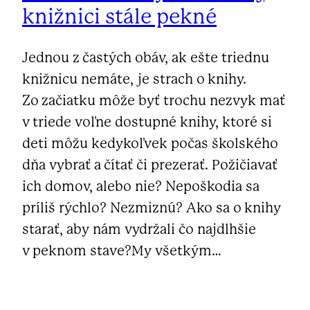
knižnici stále pekné
Jednou z častých obáv, ak ešte triednu
knižnicu nemáte, je strach o knihy.
Zo začiatku môže byť trochu nezvyk mať
v triede voľne dostupné knihy, ktoré si
deti môžu kedykoľvek počas školského
dňa vybrať a čítať či prezerať. Požičiavať
ich domov, alebo nie? Nepoškodia sa
príliš rýchlo? Nezmiznú? Ako sa o knihy
starať, aby nám vydržali čo najdlhšie
v peknom stave?My všetkým…