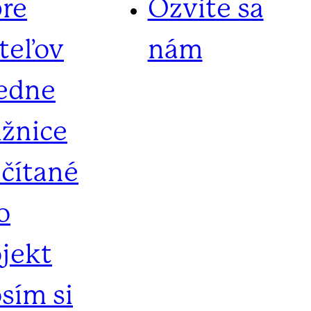
pre
Ozvite sa
iteľov
nám
iedne
ižnice
ečítané
o
ojekt
sím si