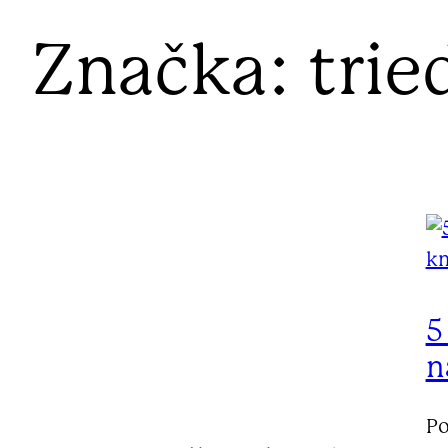
Značka:
trie
5
n
Po