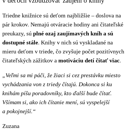
v deťoch vzbudzovať záujem o knihy
Triedne knižnice sú deťom najbližšie – doslova na
pár krokov. Nemajú otváracie hodiny ani čitateľské
preukazy, sú
plné ozaj zaujímavých kníh a sú
dostupné stále
. Knihy v nich sú vyskladané na
mieru deťom v triede, čo zvyšuje počet pozitívnych
čitateľských zážitkov a
motiváciu detí čítať viac
.
„Veľmi sa mi páči, že žiaci si cez prestávku miesto
vychádzania von z triedy čítajú. Dokonca si ku
knihám píšu poradovníky, kto ďalší bude čítať.
Všímam si, ako ich čítanie mení, sú vyspelejší
a pokojnejší.“
Zuzana