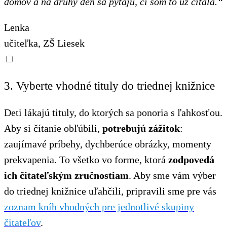
domov a na druhý deň sa pýtajú, či som to už čítala.“
Lenka
učiteľka, ZŠ Liesek
3. Vyberte vhodné tituly do triednej knižnice
Deti lákajú tituly, do ktorých sa ponoria s ľahkosťou.
Aby si čítanie obľúbili,
potrebujú zážitok
:
zaujímavé príbehy, dychberúce obrázky, momenty
prekvapenia. To všetko vo forme, ktorá
zodpovedá
ich čitateľským zručnostiam
. Aby sme vám výber
do triednej knižnice uľahčili, pripravili sme pre vás
zoznam kníh vhodných pre jednotlivé skupiny
čitateľov
.