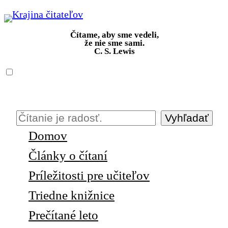
Prejsť
na
Čítame, aby sme vedeli,
obsah
že nie sme sami.
C. S. Lewis
Vyhľadať
H
Domov
ľ
a
Články o čítaní
d
Príležitosti pre učiteľov
a
Triedne knižnice
ť
Prečítané leto