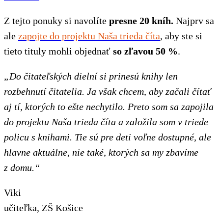
Z tejto ponuky si navolíte
presne 20 kníh.
Najprv sa
ale
zapojte do projektu Naša trieda číta
, aby ste si
tieto tituly mohli objednať
so zľavou 50 %
.
„Do čitateľských dielní si prinesú knihy len
rozbehnutí čitatelia. Ja však chcem, aby začali čítať
aj tí, ktorých to ešte nechytilo. Preto som sa zapojila
do projektu Naša trieda číta a založila som v triede
policu s knihami. Tie sú pre deti voľne dostupné, ale
hlavne aktuálne, nie také, ktorých sa my zbavíme
z domu.“
Viki
učiteľka, ZŠ Košice