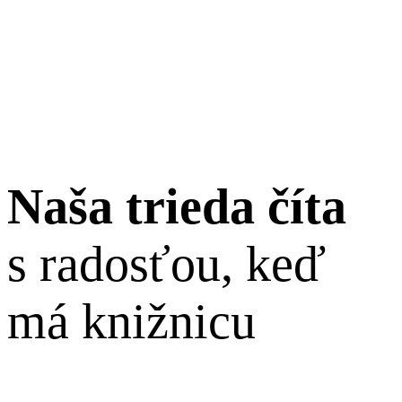
Naša trieda číta
s
radosťou
, keď
má knižnicu