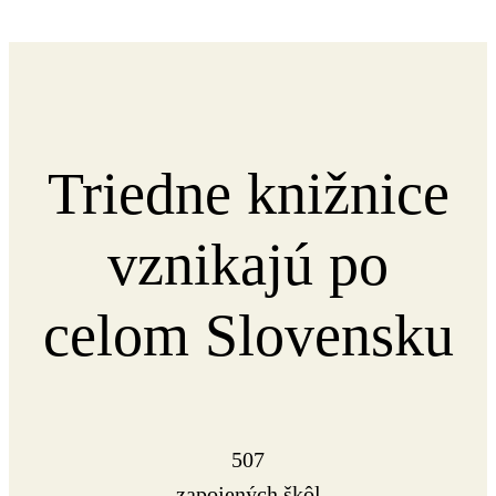
Triedne knižnice
vznikajú po
celom Slovensku
507
zapojených škôl