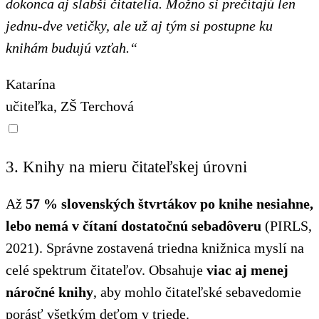
dokonca aj slabší čitatelia. Možno si prečítajú len
jednu-dve vetičky, ale už aj tým si postupne ku
knihám budujú vzťah.“
Katarína
učiteľka, ZŠ Terchová
3. Knihy na mieru čitateľskej úrovni
Až
57 % slovenských štvrtákov po knihe nesiahne,
lebo nemá v čítaní dostatočnú sebadôveru
(PIRLS,
2021). Správne zostavená triedna knižnica myslí na
celé spektrum čitateľov. Obsahuje
viac aj menej
náročné knihy
, aby mohlo čitateľské sebavedomie
porásť všetkým deťom v triede.