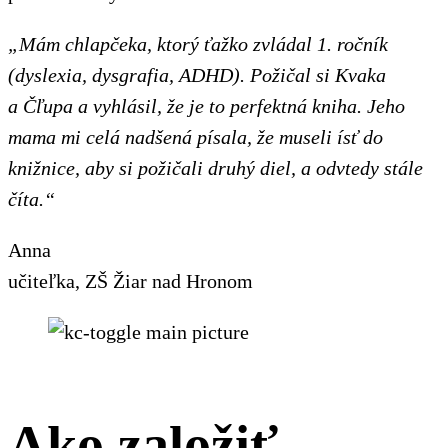
„Mám chlapčeka, ktorý ťažko zvládal 1. ročník
(dyslexia, dysgrafia, ADHD). Požičal si Kvaka
a Čľupa a vyhlásil, že je to perfektná kniha. Jeho
mama mi celá nadšená písala, že museli ísť do
knižnice, aby si požičali druhý diel, a odvtedy stále
číta.“
Anna
učiteľka, ZŠ Žiar nad Hronom
Ako založiť